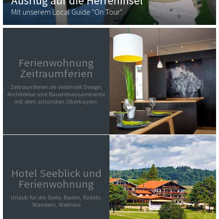
Ausflug auf die Herreninsel
Mit unserem Local Guide "On Tour".
Ferienwohnung
Zeitraumferien
Zeitraumferien.de verbindet Design,
Architektur und Bauernhausambiente
mit dem schönsten Oberbayern.
Hotel Seeblick und
Ferienwohnung
Urlaub für die Seele, Baden, Radeln,
Wandern, Wellness