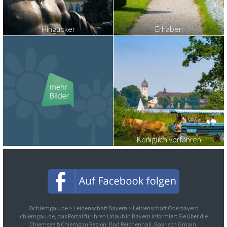
Hingucker
Erhaben
Königlich vorfahren
©chiemgau.de > Leidenschaft Bayern > Leidenschaft Oberbayern
chiemgau.de, das Portal für Ihren Urlaub in Bayern informiert Sie über die
Chiemsee & Chiemgau Region, Bad Reichenhall, Bayrisch Gmain,