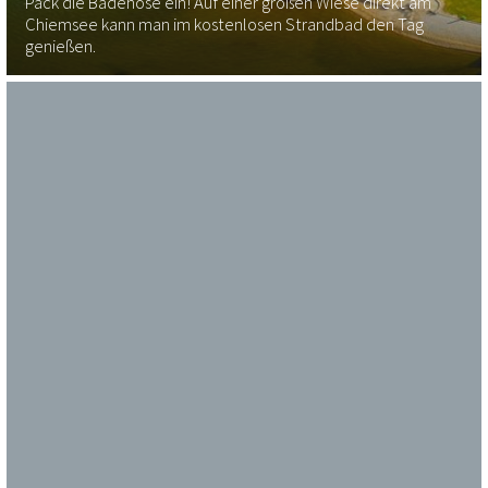
Pack die Badehose ein! Auf einer großen Wiese direkt am
Chiemsee kann man im kostenlosen Strandbad den Tag
genießen.