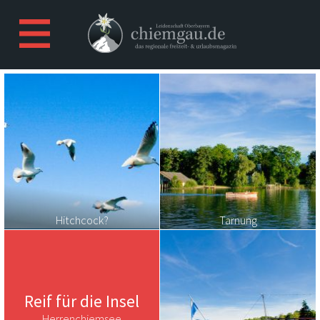
Hitchcock?
Tarnung
Reif für die Insel
Herrenchiemsee