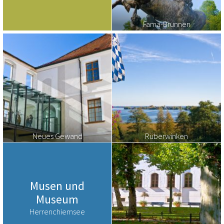
Fama-Brunnen
Neues Gewand
Rüberwinken
Musen und
Museum
Herrenchiemsee