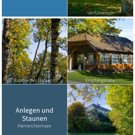
Verführerisch
Baumretter Ludwig II.
Empfangshalle
Anlegen und
Staunen
Herrenchiemsee