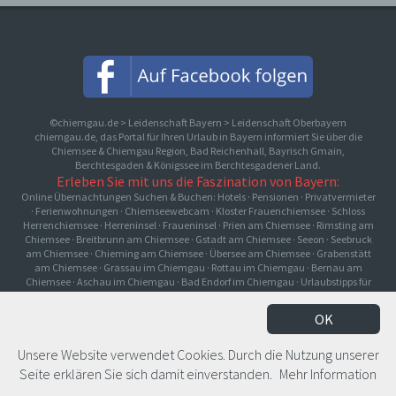
©chiemgau.de > Leidenschaft Bayern > Leidenschaft Oberbayern
chiemgau.de, das Portal für Ihren Urlaub in Bayern informiert Sie über die
Chiemsee & Chiemgau Region, Bad Reichenhall, Bayrisch Gmain,
Berchtesgaden & Königssee im Berchtesgadener Land.
Erleben Sie mit uns die Faszination von Bayern:
Online Übernachtungen Suchen & Buchen: Hotels · Pensionen · Privatvermieter
· Ferienwohnungen
·
Chiemseewebcam
·
Kloster Frauenchiemsee
·
Schloss
Herrenchiemsee
·
Herreninsel
·
Fraueninsel
·
Prien am Chiemsee
·
Rimsting am
Chiemsee
·
Breitbrunn am Chiemsee
·
Gstadt am Chiemsee
·
Seeon
·
Seebruck
am Chiemsee
·
Chieming am Chiemsee
·
Übersee am Chiemsee
·
Grabenstätt
am Chiemsee
·
Grassau im Chiemgau
·
Rottau im Chiemgau
·
Bernau am
Chiemsee
·
Aschau im Chiemgau
·
Bad Endorf im Chiemgau
·
Urlaubstipps für
Kinder
·
Urlaubstipps für Regentage
OK
© ImageType NewMedia GmbH
·
Impressum
·
Datenschutz
Unsere Website verwendet Cookies. Durch die Nutzung unserer
Seite erklären Sie sich damit einverstanden.
Mehr Information