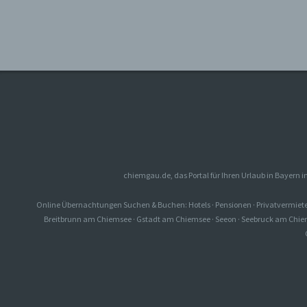
chiemgau.de, das Portal für Ihren Urlaub in Bayern
Online Übernachtungen Suchen & Buchen: Hotels · Pensionen · Privatvermie
Breitbrunn am Chiemsee
·
Gstadt am Chiemsee
·
Seeon
·
Seebruck am Chie