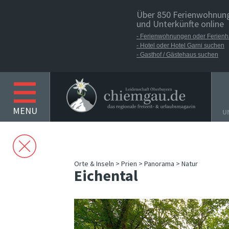
Über 850 Ferienwohnun
und Unterkünfte online
- Ferienwohnungen oder Ferien
- Hotel oder Hotel Garni suchen
- Gasthof / Gästehaus suchen
U
Orte & Inseln
>
Prien
>
Panorama
> Natur
Eichental