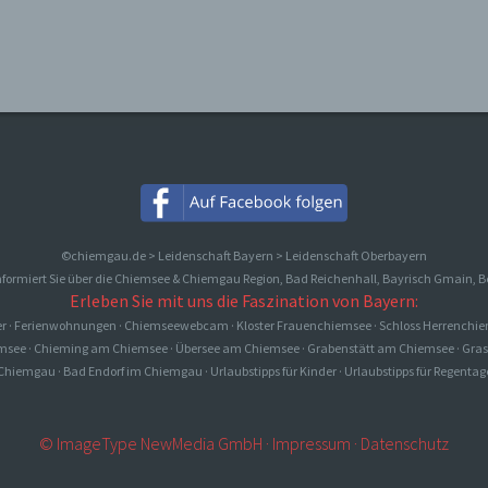
©chiemgau.de > Leidenschaft Bayern > Leidenschaft Oberbayern
 informiert Sie über die Chiemsee & Chiemgau Region, Bad Reichenhall, Bayrisch Gmain,
Erleben Sie mit uns die Faszination von Bayern:
ter · Ferienwohnungen
·
Chiemseewebcam
·
Kloster Frauenchiemsee
·
Schloss Herrenchi
msee
·
Chieming am Chiemsee
·
Übersee am Chiemsee
·
Grabenstätt am Chiemsee
·
Gra
Chiemgau
·
Bad Endorf im Chiemgau
·
Urlaubstipps für Kinder
·
Urlaubstipps für Regentag
© ImageType NewMedia GmbH
·
Impressum
·
Datenschutz