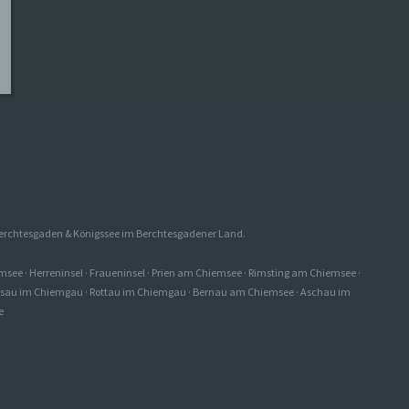
 Berchtesgaden & Königssee im Berchtesgadener Land.
emsee
·
Herreninsel
·
Fraueninsel
·
Prien am Chiemsee
·
Rimsting am Chiemsee
·
ssau im Chiemgau
·
Rottau im Chiemgau
·
Bernau am Chiemsee
·
Aschau im
e