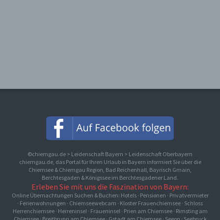
©chiemgau.de > Leidenschaft Bayern > Leidenschaft Oberbayern
chiemgau.de, das Portal für Ihren Urlaub in Bayern informiert Sie über die
Chiemsee & Chiemgau Region, Bad Reichenhall, Bayrisch Gmain,
Berchtesgaden & Königssee im Berchtesgadener Land.
Erleben Sie mit uns die Faszination von Bayern:
Online Übernachtungen Suchen & Buchen: Hotels · Pensionen · Privatvermieter
· Ferienwohnungen
·
Chiemseewebcam
·
Kloster Frauenchiemsee
·
Schloss
Herrenchiemsee
·
Herreninsel
·
Fraueninsel
·
Prien am Chiemsee
·
Rimsting am
Chiemsee
·
Breitbrunn am Chiemsee
·
Gstadt am Chiemsee
·
Seeon
·
Seebruck