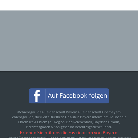
©chiemgau.de > Leidenschaft Bayern > Leidenschaft Oberbayern
chiemgau.de, das Portal für Ihren Urlaub in Bayern informiert Sie über die
Chiemsee & Chiemgau Region, Bad Reichenhall, Bayrisch Gmain,
Berchtesgaden & Königssee im Berchtesgadener Land.
Erleben Sie mit uns die Faszination von Bayern:
Online Übernachtungen Suchen & Buchen: Hotels · Pensionen · Privatvermieter