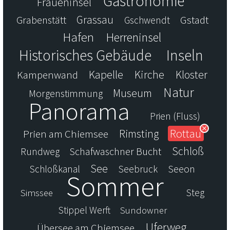
Gastronomie
Fraueninsel
Grassau
Gstadt
Grabenstätt
Gschwendt
Hafen
Herreninsel
Historisches Gebäude
Inseln
Kapelle
Kirche
Kampenwand
Kloster
Natur
Museum
Morgenstimmung
Panorama
Prien (Fluss)
Rottau
Prien am Chiemsee
Rimsting
Schloß
Schafwaschner Bucht
Rundweg
See
Schloßkanal
Seebruck
Seeon
Sommer
Steg
Simssee
Stippel Werft
Sundowner
Uferweg
Übersee am Chiemsee