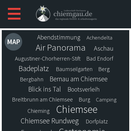
Abendstimmung
Achendelta
MAP
Air Panorama
Aschau
Augustiner-Chorherren-Stift
Bad Endorf
Badeplatz
Berg
Baumseilgarten
Bernau am Chiemsee
Bergbahn
Blick ins Tal
Bootsverleih
Breitbrunn am Chiemsee
Burg
Camping
Chiemsee
Chieming
Chiemsee Rundweg
Dorfplatz