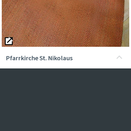
Pfarrkirche St. Nikolaus
Die Pfarrkirche St. Nikolaus wurde als eine der letzten
Bayerns im neogotischen Stil errichtet und 1904
eingeweiht.
Wegen der einheitlichen, originalen Ausstattung wurde die
Kirche in die Denkmalschutzliste des Bayerischen
Landesamts für Denkmalpflege aufgenommen.
Mehr Panoramen zum Schlagwort:
Übersee am Chiemsee
Historisches Gebäude
Kirche
Panorama